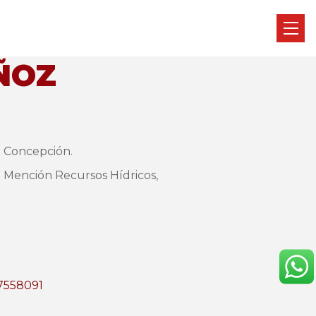
ÑOZ
e Concepción.
a Mención Recursos Hídricos,
/7558091